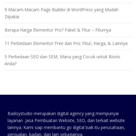
9 Macam-Macam Page Builder di WordPress yang Mudah
Dipakai
Berapa Harga Elementor Pro? Paket & Fitur – Fiturnya
11 Perbedaan Elementor Free dan Pro: Fitur, Harga, & Lainnya
5 Perbedaan SEO dan SEM, Mana yang Cocok untuk Bisnis
Anda?
Badoystudio merupakan digital agency yang mempunyai
layanan Jasa Pembuatan Website, SEO, dan terkait website
lainnya. Kami siap membantu go digital baik itu perusahaan,
penjualan, badan, dan lain sebagainya.