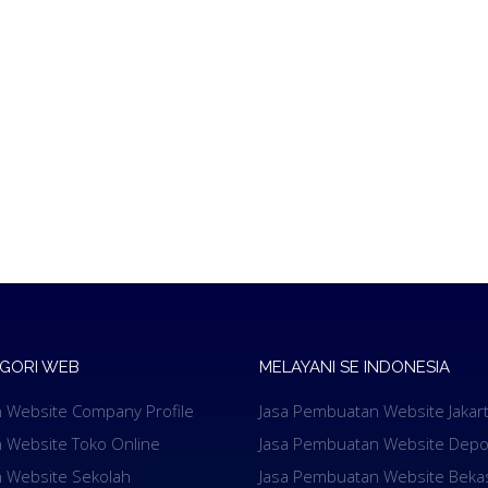
EGORI WEB
MELAYANI SE INDONESIA
 Website Company Profile
Jasa Pembuatan Website Jakar
 Website Toko Online
Jasa Pembuatan Website Depo
 Website Sekolah
Jasa Pembuatan Website Beka