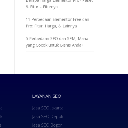
Berapa Harga Elementor Pro? Paket
& Fitur – Fiturnya
11 Perbedaan Elementor Free dan
Pro: Fitur, Harga, & Lainnya
5 Perbedaan SEO dan SEM, Mana
yang Cocok untuk Bisnis Anda?
LAYANAN SEO
ta
Jasa SEO Jakarta
k
Jasa SEO Depok
si
Jasa SEO Bogor