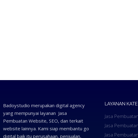
LAYANAN KAT
Badoystudio merupakan digital agency
yang mempunyai layanan Jasa
Jasa Pembuatan
Pembuatan Website, SEO, dan terkait
Jasa Pembuatan
website lainnya. Kami siap membantu go
Jasa Pembuatan
digital baik itu perusahaan, penjualan,