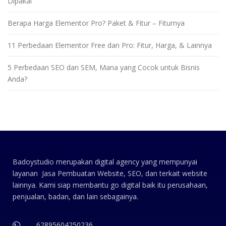
Dipakai
Berapa Harga Elementor Pro? Paket & Fitur – Fiturnya
11 Perbedaan Elementor Free dan Pro: Fitur, Harga, & Lainnya
5 Perbedaan SEO dan SEM, Mana yang Cocok untuk Bisnis
Anda?
Badoystudio merupakan digital agency yang mempunyai
layanan Jasa Pembuatan Website, SEO, dan terkait website
lainnya. Kami siap membantu go digital baik itu perusahaan,
penjualan, badan, dan lain sebagainya.
62895604250236