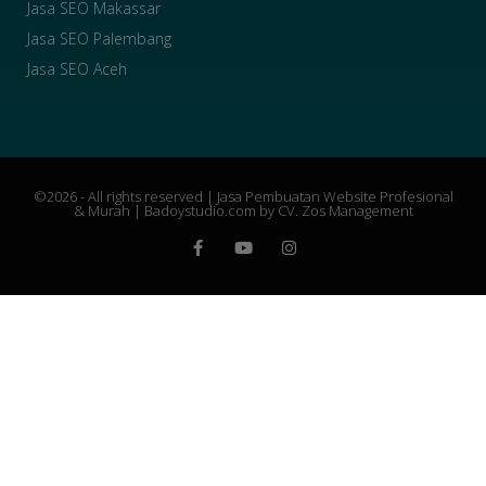
Jasa SEO Makassar
Jasa SEO Palembang
Jasa SEO Aceh
©2026 - All rights reserved |
Jasa Pembuatan Website Profesional
& Murah
| Badoystudio.com by CV. Zos Management