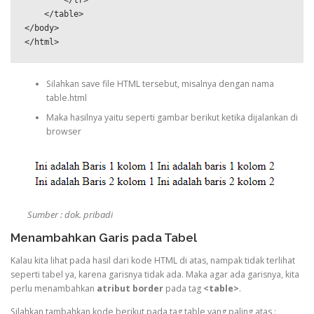
        </tr>

    </table>

</body>

</html>
Silahkan save file HTML tersebut, misalnya dengan nama
table.html
Maka hasilnya yaitu seperti gambar berikut ketika dijalankan di
browser
Sumber : dok. pribadi
Menambahkan Garis pada Tabel
Kalau kita lihat pada hasil dari kode HTML di atas, nampak tidak terlihat
seperti tabel ya, karena garisnya tidak ada. Maka agar ada garisnya, kita
perlu menambahkan
atribut border
pada tag
<table>
.
Silahkan tambahkan kode berikut pada tag table yang paling atas :