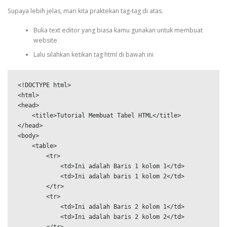
Supaya lebih jelas, mari kita praktekan tag-tag di atas.
Buka text editor yang biasa kamu gunakan untuk membuat
website
Lalu silahkan ketikan tag html di bawah ini
<!DOCTYPE html>

<html>

<head>

    <title>Tutorial Membuat Tabel HTML</title>

</head>

<body>

    <table>

        <tr>

            <td>Ini adalah Baris 1 kolom 1</td>

            <td>Ini adalah baris 1 kolom 2</td>

        </tr>

        <tr>

            <td>Ini adalah Baris 2 kolom 1</td>

            <td>Ini adalah baris 2 kolom 2</td>
