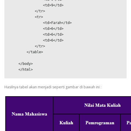
                <td>9</td>

            </tr>

            <tr>

                <td>Farah</td>

                <td>6</td>

                <td>6</td>

                <td>6</td>

            </tr>

        </table>

    </body>

    </html>
Hasilnya tabel akan menjadi seperti gambar di bawah ini :