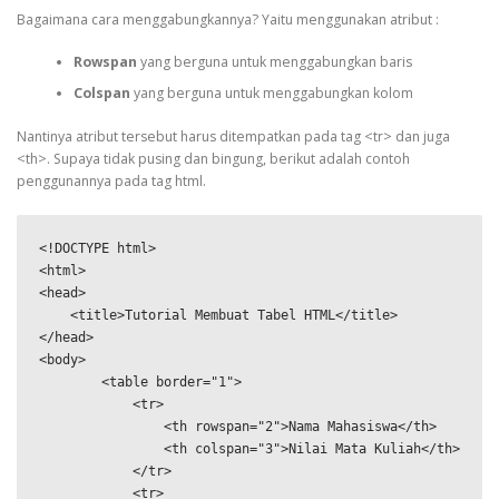
Bagaimana cara menggabungkannya? Yaitu menggunakan atribut :
Rowspan
yang berguna untuk menggabungkan baris
Colspan
yang berguna untuk menggabungkan kolom
Nantinya atribut tersebut harus ditempatkan pada tag <tr> dan juga
<th>. Supaya tidak pusing dan bingung, berikut adalah contoh
penggunannya pada tag html.
<!DOCTYPE html>

<html>

<head>

    <title>Tutorial Membuat Tabel HTML</title>

</head>

<body>

        <table border="1">

            <tr>

                <th rowspan="2">Nama Mahasiswa</th>

                <th colspan="3">Nilai Mata Kuliah</th>

            </tr>

            <tr>
