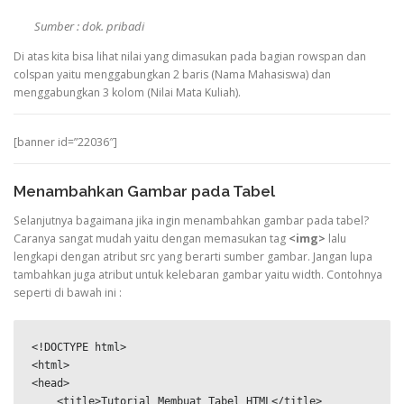
Sumber : dok. pribadi
Di atas kita bisa lihat nilai yang dimasukan pada bagian rowspan dan
colspan yaitu menggabungkan 2 baris (Nama Mahasiswa) dan
menggabungkan 3 kolom (Nilai Mata Kuliah).
[banner id=”22036″]
Menambahkan Gambar pada Tabel
Selanjutnya bagaimana jika ingin menambahkan gambar pada tabel?
Caranya sangat mudah yaitu dengan memasukan tag
<img>
lalu
lengkapi dengan atribut src yang berarti sumber gambar. Jangan lupa
tambahkan juga atribut untuk kelebaran gambar yaitu width. Contohnya
seperti di bawah ini :
<!DOCTYPE html>

<html>

<head>

    <title>Tutorial Membuat Tabel HTML</title>
