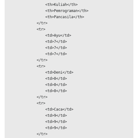
                <th>Kuliah</th>

                <th>Pemrograman</th>

                <th>Pancasila</th>

            </tr>

            <tr>

                <td>Ayu</td>

                <td>7</td>

                <td>7</td>

                <td>7</td>

            </tr>

            <tr>

                <td>Deni</td>

                <td>8</td>

                <td>8</td>

                <td>8</td>

            </tr>

            <tr>

                <td>Caca</td>

                <td>9</td>

                <td>9</td>

                <td>9</td>

            </tr>
