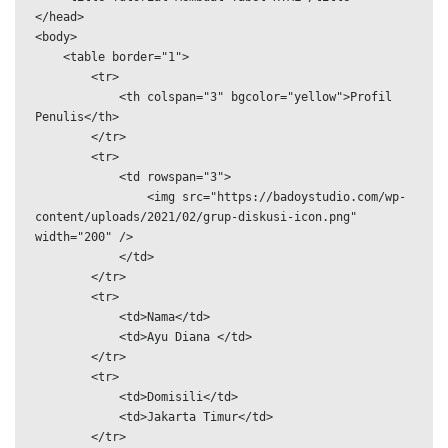
</head>

<body>

    <table border="1">

        <tr>

            <th colspan="3" bgcolor="yellow">Profil 
Penulis</th>

        </tr>

        <tr>

            <td rowspan="3">

                <img src="https://badoystudio.com/wp-
content/uploads/2021/02/grup-diskusi-icon.png" 
width="200" />

            </td>

        </tr>

        <tr>

            <td>Nama</td>

            <td>Ayu Diana </td>

        </tr>

        <tr>

            <td>Domisili</td>

            <td>Jakarta Timur</td>

        </tr>
