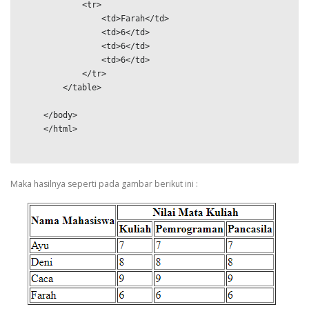
            <tr>

                <td>Farah</td>

                <td>6</td>

                <td>6</td>

                <td>6</td>

            </tr>

        </table>

    </body>

    </html>

Maka hasilnya seperti pada gambar berikut ini :