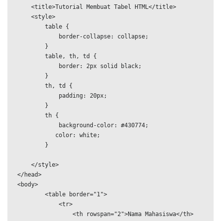
    <title>Tutorial Membuat Tabel HTML</title>

    <style>

        table {

            border-collapse: collapse;

        }

        table, th, td {

            border: 2px solid black;

        }

        th, td {

            padding: 20px;

        }

        th {

            background-color: #430774;

           color: white;

        }

    </style>

</head>

<body>

        <table border="1">

            <tr>

                <th rowspan="2">Nama Mahasiswa</th>
