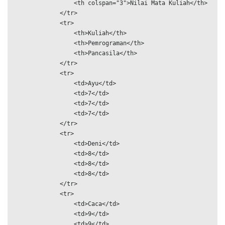
                <th colspan="3">Nilai Mata Kuliah</th>

            </tr>

            <tr>

                <th>Kuliah</th>

                <th>Pemrograman</th>

                <th>Pancasila</th>

            </tr>

            <tr>

                <td>Ayu</td>

                <td>7</td>

                <td>7</td>

                <td>7</td>

            </tr>

            <tr>

                <td>Deni</td>

                <td>8</td>

                <td>8</td>

                <td>8</td>

            </tr>

            <tr>

                <td>Caca</td>

                <td>9</td>

                <td>9</td>
