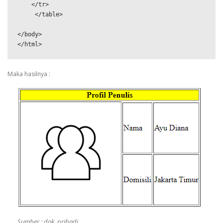
    </tr>

     </table>

</body>

</html>
Maka hasilnya :
Sumber : dok. pribadi