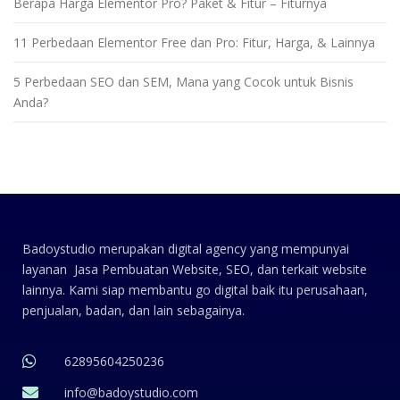
Berapa Harga Elementor Pro? Paket & Fitur – Fiturnya
11 Perbedaan Elementor Free dan Pro: Fitur, Harga, & Lainnya
5 Perbedaan SEO dan SEM, Mana yang Cocok untuk Bisnis
Anda?
Badoystudio merupakan digital agency yang mempunyai
layanan Jasa Pembuatan Website, SEO, dan terkait website
lainnya. Kami siap membantu go digital baik itu perusahaan,
penjualan, badan, dan lain sebagainya.
62895604250236
info@badoystudio.com