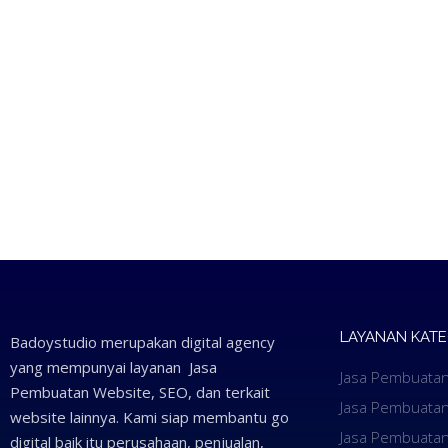
LAYANAN KAT
Badoystudio merupakan digital agency
yang mempunyai layanan Jasa
Jasa Pembuatan
Pembuatan Website, SEO, dan terkait
Jasa Pembuatan
website lainnya. Kami siap membantu go
Jasa Pembuatan
digital baik itu perusahaan, penjualan,