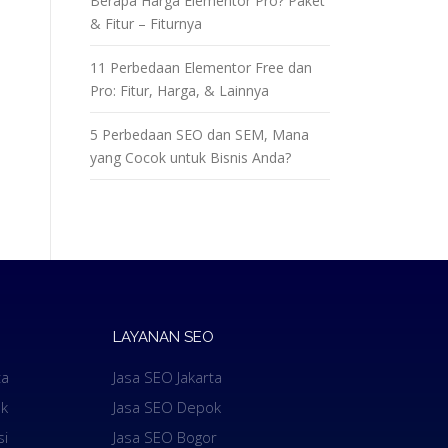
Berapa Harga Elementor Pro? Paket
& Fitur – Fiturnya
11 Perbedaan Elementor Free dan
Pro: Fitur, Harga, & Lainnya
5 Perbedaan SEO dan SEM, Mana
yang Cocok untuk Bisnis Anda?
LAYANAN SEO
ta
Jasa SEO Jakarta
k
Jasa SEO Depok
si
Jasa SEO Bogor