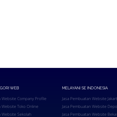
EGORI WEB
MELAYANI SE INDONESIA
 Website Company Profile
Jasa Pembuatan Website Jakar
 Website Toko Online
Jasa Pembuatan Website Depo
 Website Sekolah
Jasa Pembuatan Website Beka