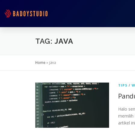
TAG:
JAVA
Home
»
java
TIPS
/
W
Pandu
Halo se
memilih 
artikel 