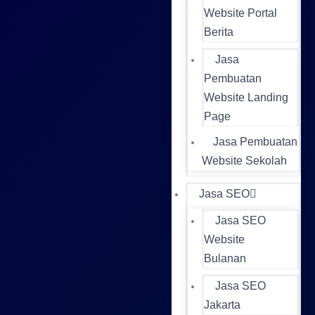
Website Portal
Berita
Jasa
Pembuatan
Website Landing
Page
Jasa Pembuatan
Website Sekolah
Jasa SEO
Jasa SEO
Website
Bulanan
Jasa SEO
Jakarta