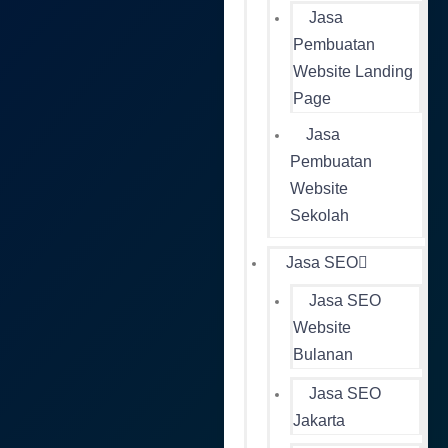
Jasa
Pembuatan
Website Landing
Page
Jasa
Pembuatan
Website
Sekolah
Jasa SEO
Jasa SEO
Website
Bulanan
Jasa SEO
Jakarta