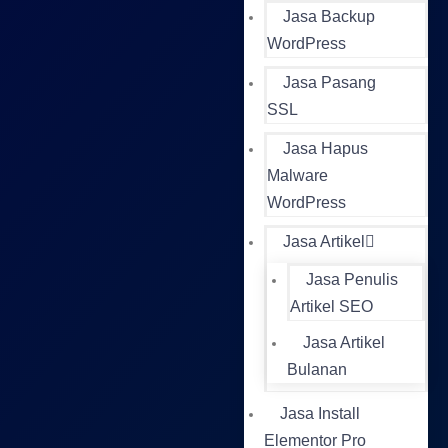
Jasa Backup
WordPress
Jasa Pasang
SSL
Jasa Hapus
Malware
WordPress
Jasa Artikel
Jasa Penulis
Artikel SEO
Jasa Artikel
Bulanan
Jasa Install
Elementor Pro