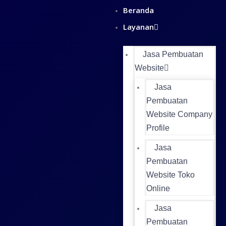
Beranda
Layanan
Jasa Pembuatan
Website
Jasa
Pembuatan
Website Company
Profile
Jasa
Pembuatan
Website Toko
Online
Jasa
Pembuatan