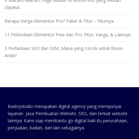
9 Macam-Macam Page Builder di WordPress yang Mudah
Dipakai
Berapa Harga Elementor Pro? Paket & Fitur – Fiturnya
11 Perbedaan Elementor Free dan Pro: Fitur, Harga, & Lainnya
5 Perbedaan SEO dan SEM, Mana yang Cocok untuk Bisnis
Anda?
Badoystudio merupakan digital agency yang mempunyai
layanan Jasa Pembuatan Website, SEO, dan terkait website
lainnya. Kami siap membantu go digital baik itu perusahaan,
penjualan, badan, dan lain sebagainya.