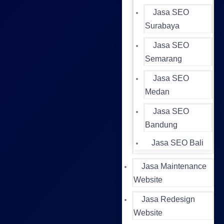
Jasa SEO
Surabaya
Jasa SEO
Semarang
Jasa SEO
Medan
Jasa SEO
Bandung
Jasa SEO Bali
Jasa Maintenance
Website
Jasa Redesign
Website