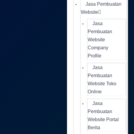
Jasa Pembuatan
Website
Jasa
Pembuatan
Website
Company
Profile
Jasa
Pembuatan
Website Toko
Online
Jasa
Pembuatan
Website Portal
Berita