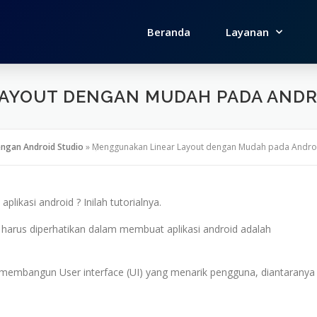
Beranda
Layanan
AYOUT DENGAN MUDAH PADA ANDR
engan Android Studio
»
Menggunakan Linear Layout dengan Mudah pada Andro
ikasi android ? Inilah tutorialnya.
n harus diperhatikan dalam membuat aplikasi android adalah
 membangun User interface (UI) yang menarik pengguna, diantaranya