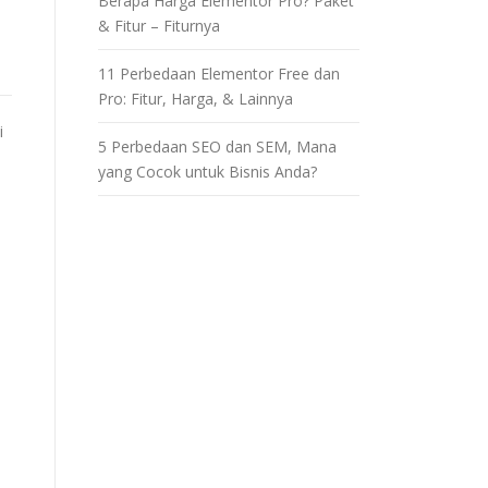
Berapa Harga Elementor Pro? Paket
& Fitur – Fiturnya
11 Perbedaan Elementor Free dan
Pro: Fitur, Harga, & Lainnya
i
5 Perbedaan SEO dan SEM, Mana
yang Cocok untuk Bisnis Anda?